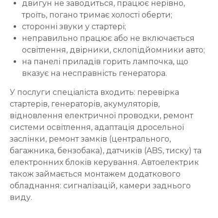
двигун не заводиться, працює нерівно,
троїть, погано тримає холості оберти;
сторонні звуки у стартері;
неправильно працює або не включається
освітлення, двірники, склопідйомники авто;
на панелі приладів горить лампочка, що
вказує на несправність генератора.
У послуги спеціаліста входить: перевірка
стартерів, генераторів, акумуляторів,
відновлення електричної проводки, ремонт
системи освітлення, адаптація дросельної
заслінки, ремонт замків (центрального,
багажника, бензобака), датчиків (ABS, тиску) та
електронних блоків керування. Автоелектрик
також займається монтажем додаткового
обладнання: сигналізацій, камери заднього
виду.