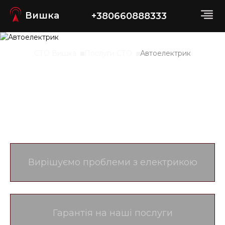
Вишка
+380660888333
СТО Вишка
Послуги СТО
Автоелектрик
Автоелектрик у
Дніпрі
Вирішуємо проблеми з електрикою
Гарантія на наші послуги