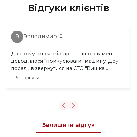
Відгуки клієнтів
В
Володимир Ф.
Довго мучився з батареєю, щоразу мені
доводилося "прикурювати" машину. Друг
порадив звернутися на СТО "Вишка".
Автоелектрик зробив діагностику і одразу
Розгорнути
знайшов причину проблеми. Пояснив мені,
що генератор перестав нормально
заряджати акумулятор. Швидко все
полагодив, тепер машина заводиться
моментально. Дякую за грамотний підхід та
доступні ціни, не очікував!
Залишити відгук