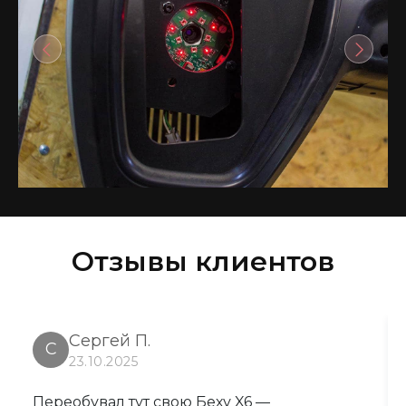
Отзывы клиентов
Сергей П.
С
23.10.2025
Переобувал тут свою Беху X6 —