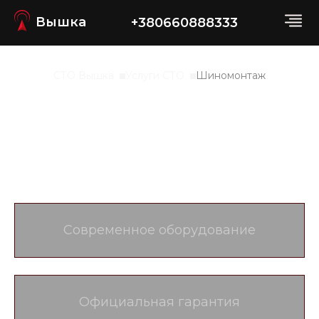
Вышка
+380660888333
СТО Вышка
Услуги СТО
Шиномонтаж
Шиномонтаж в
Днепре
Современное оборудование
Официальная гарантия