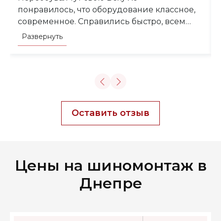
понравилось, что оборудование классное,
современное. Справились быстро, всем
доволен. После балансировки выехал на
Развернуть
трассу — на 120 км/ч руль как вкопанный,
вибрациями даже не пахнет.
Оставить отзыв
Цены на шиномонтаж в
Днепре