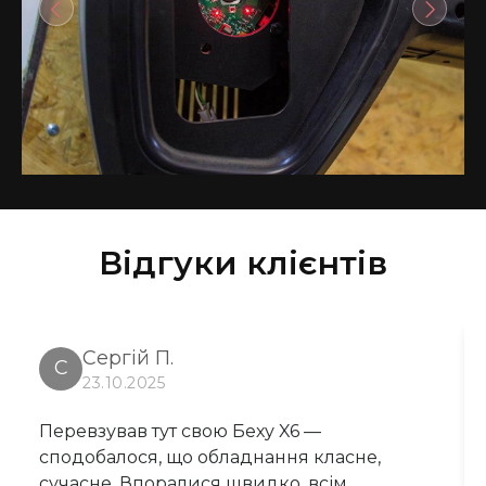
Відгуки клієнтів
Сергій П.
С
23.10.2025
Перевзував тут свою Беху X6 —
сподобалося, що обладнання класне,
сучасне. Впоралися швидко, всім