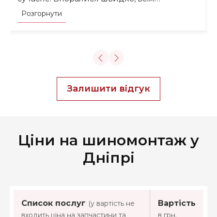
задоволений. Після балансування виїхав на
Розгорнути
трасу — на 120 км/год кермо як укопане,
вібраціями навіть не пахне.
Залишити відгук
Ціни на шиномонтаж у
Дніпрі
Список послуг
Вартість
(у вартість не
входить ціна на запчастини та
в грн.