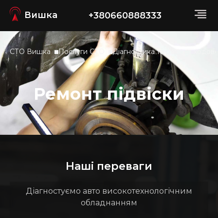
Вишка
+380660888333
СТО Вишка
Послуги СТО
Діагностика та ремонт ходово
Ремонт підвіски
Наші переваги
Діагностуємо авто високотехнологічним
обладнанням