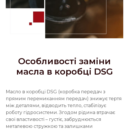
Особливості заміни
масла в коробці DSG
Масло в коробці DSG (коробка передач з
прямим перемиканням передач) знижує тертя
між деталями, відводить тепло, стабілізує
роботу гідросистеми. Згодом рідина втрачає
свої властивості – густіє, забруднюється
металевою стружкою та залишками