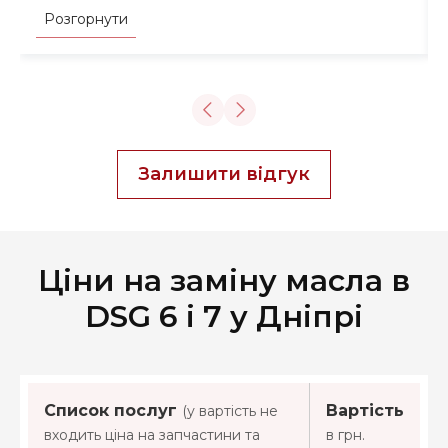
було поміняти масло. Зробили заміну
Розгорнути
швидко та акуратно, додатково провели
адаптацію коробки, дали рекомендації з
обслуговування авто. Перемикання стали
плавними, машина м'яко їде. Дякую
майстрам за грамотний підхід до роботи!
Залишити відгук
Ціни на заміну масла в
DSG 6 і 7 у Дніпрі
Список послуг
Вартість
(у вартість не
входить ціна на запчастини та
в грн.