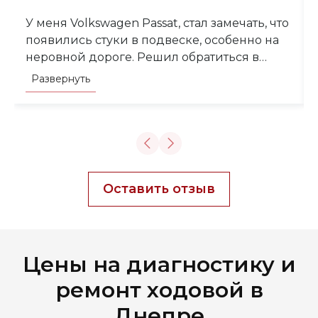
У меня Volkswagen Passat, стал замечать, что
появились стуки в подвеске, особенно на
неровной дороге. Решил обратиться в
автосервис Вышка. Механики провели
Развернуть
диагностику, нашли неисправность в
стойках стабилизатора и втулках.
Профессионально и быстро выполнили
работу, не пришлось долго ждать.
Понравилось, что все объяснили по-
человечески, без непонятных слов, цены
Оставить отзыв
доступные. Спасибо огромное!
Цены на диагностику и
ремонт ходовой в
Днепре