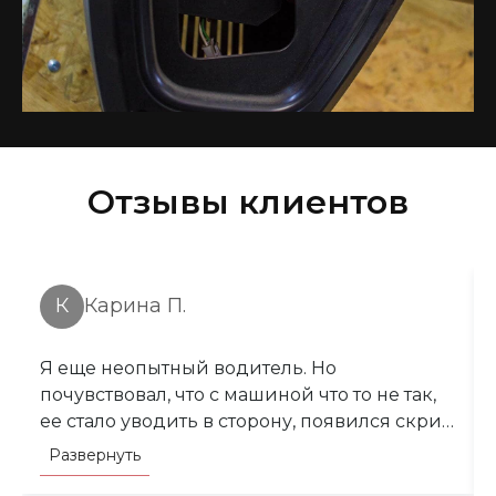
Отзывы клиентов
К
Карина П.
Я еще неопытный водитель. Но
почувствовал, что с машиной что то не так,
ее стало уводить в сторону, появился скрип
при торможении. Обратился в СТО Вышка.
Развернуть
Мастер сделал диагностику и поменял