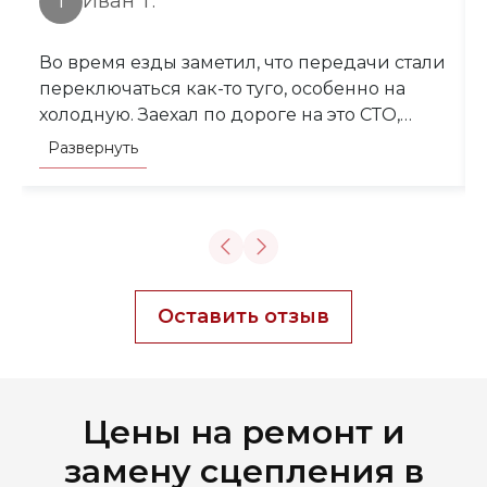
І
Иван Т.
Во время езды заметил, что передачи стали
переключаться как-то туго, особенно на
холодную. Заехал по дороге на это СТО,
ребята сделали диагностику, оказалось, что
Развернуть
сцепление очень изношено. За день
заменили диск и подшипник. Машина
едет как новая, передачи работают мягко,
без рывков. Спасибо за скорость и качество!
Отдельно хотелось бы отметить вполне
демократичные цены на услуги, думал
Оставить отзыв
придется заплатить больше. Респект.
Цены на ремонт и
замену сцепления в