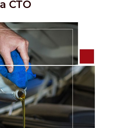
а СТО