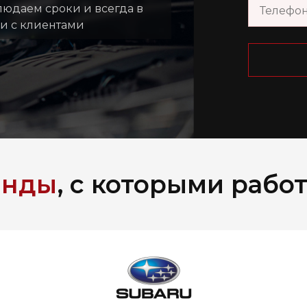
людаем сроки и всегда в
зи с клиентами
енды
, с которыми рабо