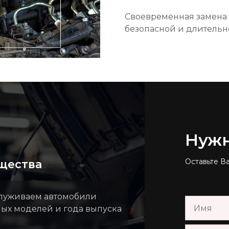
Своевременная замена 
безопасной и длительн
Нуж
Оставьте В
щества
луживаем автомобили
ных моделей и года выпуска