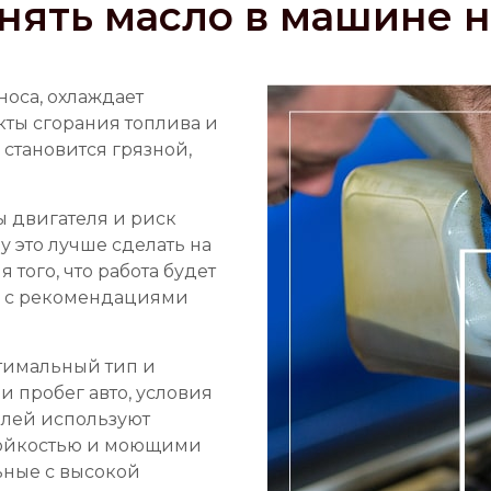
нять масло в машине н
носа, охлаждает
укты сгорания топлива и
 становится грязной,
ы двигателя и риск
у это лучше сделать на
я того, что работа будет
и с рекомендациями
тимальный тип и
и пробег авто, условия
илей используют
тойкостью и моющими
ьные с высокой