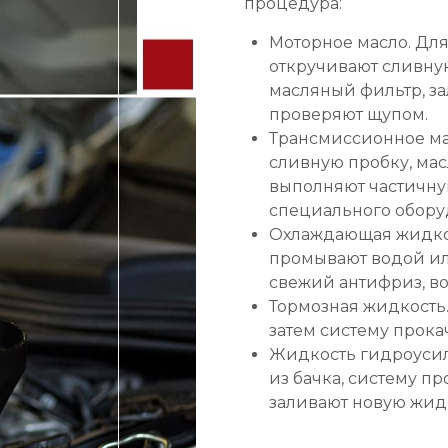
процедура:
Моторное масло. Для
откручивают сливную
масляный фильтр, за
проверяют щупом.
Трансмиссионное ма
сливную пробку, мас
выполняют частичную
специального обору
Охлаждающая жидкос
промывают водой ил
свежий антифриз, во
Тормозная жидкость.
затем систему прока
Жидкость гидроусил
из бачка, систему п
заливают новую жид