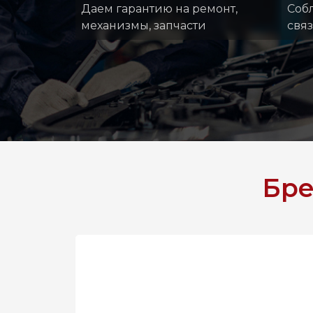
Даем гарантию на ремонт,
Соб
механизмы, запчасти
свя
Бр