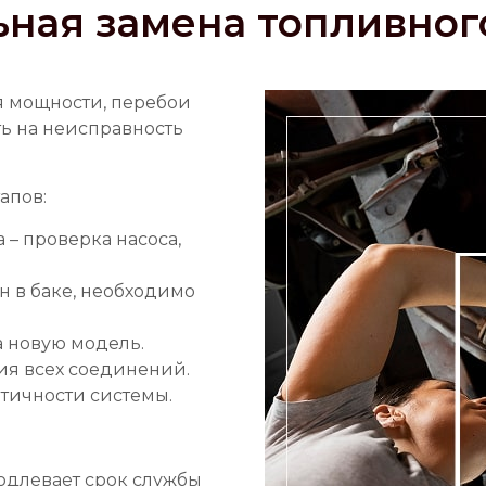
ная замена топливного
я мощности, перебои
ть на неисправность
апов:
 – проверка насоса,
н в баке, необходимо
а новую модель.
ция всех соединений.
етичности системы.
одлевает срок службы