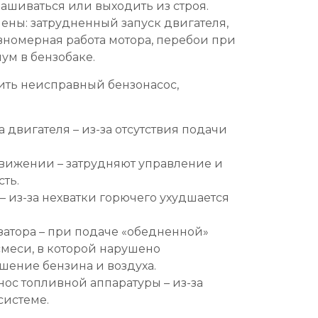
ашиваться или выходить из строя.
ны: затрудненный запуск двигателя,
вномерная работа мотора, перебои при
ум в бензобаке.
ить неисправный бензонасос,
 двигателя – из-за отсутствия подачи
вижении – затрудняют управление и
ть.
– из-за нехватки горючего ухудшается
затора – при подаче «обедненной»
меси, в которой нарушено
шение бензина и воздуха.
ос топливной аппаратуры – из-за
системе.