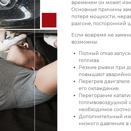
временем он может изн
Основные причины заме
потеря мощности, нера
разгоне, посторонний ш
Если вовремя не замен
возможны:
Полный отказ запуска
топлива.
Резкие рывки при д
повышают аварийнос
Перегрев двигателя 
его охлаждение.
Перегорание катали
топливовоздушной с
необходимое соотно
Дополнительный изн
низкого давления в 