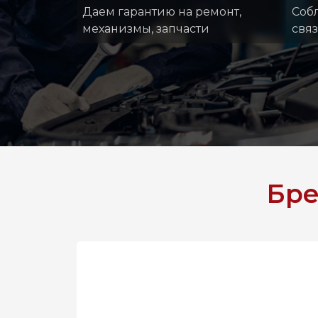
Даем гарантию на ремонт,
Соб
механизмы, запчасти
свя
Бр