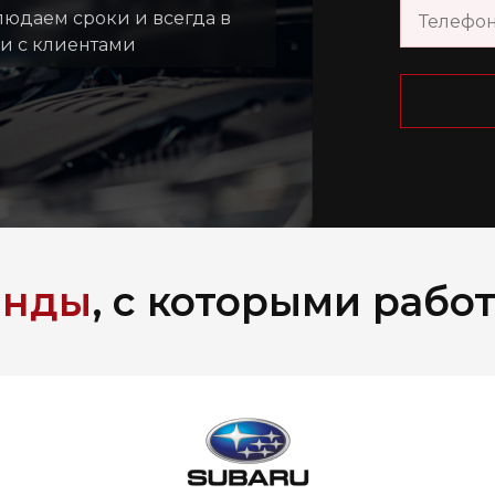
людаем сроки и всегда в
зи с клиентами
енды
, с которыми рабо