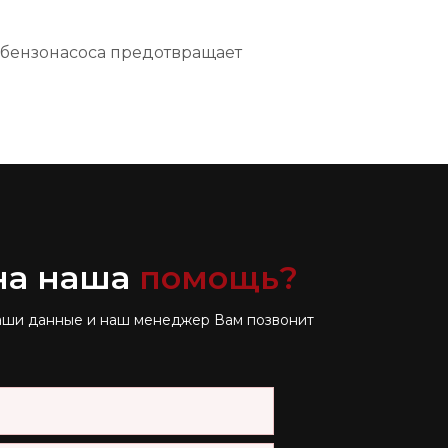
бензонасоса предотвращает
.
на наша
помощь?
аши данные и наш менеджер Вам позвонит