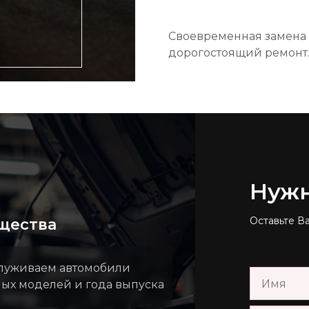
Своевременная замена 
дорогостоящий ремонт
Нуж
Оставьте В
щества
луживаем автомобили
ных моделей и года выпуска